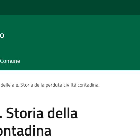
go
il Comune
 delle aie. Storia della perduta civiltà contadina
. Storia della
contadina