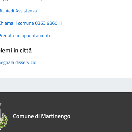
Richiedi Assistenza
Chiama il comune 0363 986011
Prenota un appuntamento
lemi in città
Segnala disservizio
Comune di Martinengo