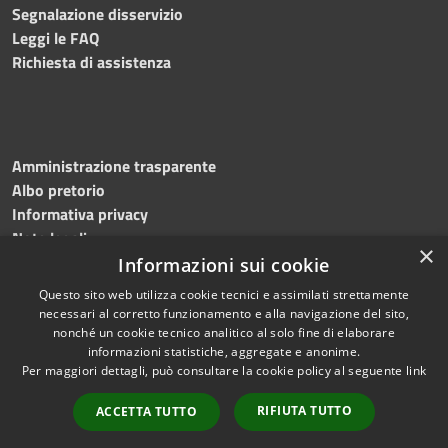
Segnalazione disservizio
Leggi le FAQ
Richiesta di assistenza
Amministrazione trasparente
Albo pretorio
Informativa privacy
Note legali
×
Dichiarazione di accessibilità
Informazioni sui cookie
Questo sito web utilizza cookie tecnici e assimilati strettamente
necessari al corretto funzionamento e alla navigazione del sito,
nonché un cookie tecnico analitico al solo fine di elaborare
informazioni statistiche, aggregate e anonime.
RSS
Copyright © 2026 • Comune di
Per maggiori dettagli, può consultare la cookie policy al seguente
link
Accessibilità
Martinengo • Powered by
Privacy
Municipium
Accesso
•
RIFIUTA TUTTO
ACCETTA TUTTO
Cookie
redazione