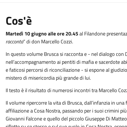
Cos'è
Martedì 10 giugno alle ore 20.45
al Filandone presentaz
racconta
” di don Marcello Cozzi.
In questo volume Brusca si racconta e - nel dialogo con 
nell’accompagnamento ai pentiti di mafia e sacerdote abit
e faticosi percorsi di riconciliazione - si espone al giudizi
mistero di misericordia più grande di lui.
Il testo è il risultato di numerosi incontri tra Marcello Co
Il volume ripercorre la vita di Brusca, dall’infanzia in u
affiliazione a Cosa Nostra, passando per i suoi crimini più
Giovanni Falcone e quello del piccolo Giuseppe Di Matteo
riflette su se stesso e sul suo ruolo in Cosa Nostra, espo