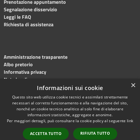
Prenotazione appuntamento
Segnalazione disservizio
Leggi le FAQ
Richiesta di assistenza
Amministrazione trasparente
Albo pretorio
Informativa privacy
Note legali
×
Dichiarazione di accessibilità
Informazioni sui cookie
Questo sito web utilizza cookie tecnici e assimilati strettamente
necessari al corretto funzionamento e alla navigazione del sito,
nonché un cookie tecnico analitico al solo fine di elaborare
informazioni statistiche, aggregate e anonime.
RSS
Copyright © 2026 • Comune di
Per maggiori dettagli, può consultare la cookie policy al seguente
link
Accessibilità
Martinengo • Powered by
Privacy
Municipium
Accesso
•
RIFIUTA TUTTO
ACCETTA TUTTO
Cookie
redazione