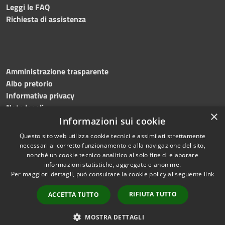
Leggi le FAQ
Richiesta di assistenza
Amministrazione trasparente
Albo pretorio
Informativa privacy
Note legali
×
Dichiarazione di accessibilità
Informazioni sui cookie
Questo sito web utilizza cookie tecnici e assimilati strettamente
necessari al corretto funzionamento e alla navigazione del sito,
nonché un cookie tecnico analitico al solo fine di elaborare
informazioni statistiche, aggregate e anonime.
RSS
Copyright © 2026 • Comune di
Per maggiori dettagli, può consultare la cookie policy al seguente
link
Accessibilità
Martinengo • Powered by
Privacy
Municipium
Accesso
•
RIFIUTA TUTTO
ACCETTA TUTTO
Cookie
redazione
Mappa del sito
MOSTRA DETTAGLI