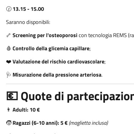
🕜
13.15 - 15.00
Saranno disponibili:
🦴
Screening per l'osteoporosi
con tecnologia REMS (rap
🩸
Controllo della glicemia capillare
;
❤️
Valutazione del rischio cardiovascolare
;
🩺
Misurazione della pressione arteriosa
.
💶 Quote di partecipazio
👨
Adulti:
10 €
🧒
Ragazzi (6-10 anni):
5 €
(maglietta inclusa)