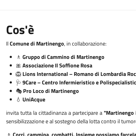
Cos'è
Il
Comune di Martinengo
, in collaborazione:
🚶
Gruppo di Cammino di Martinengo
🎀
Associazione Il Soffione Rosa
🦁
Lions International – Romano di Lombardia Roc
🩺
9
Care – Centro Infermieristico e Polispecialisti
🎭
Pro Loco di Martinengo
💧
UniAcque
invita tutta la cittadinanza a partecipare a
"Martinengo 
sensibilizzazione e al sostegno della lotta contro il tumor
🚶
Corri, cammina, combatti. Insieme possiamo farcela