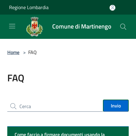
Salta al contenuto principale
Regione Lombardia
Comune di Martinengo
Home
>
FAQ
FAQ
Cerca nel sito
Invio
Come faccio a firmare documenti usando la