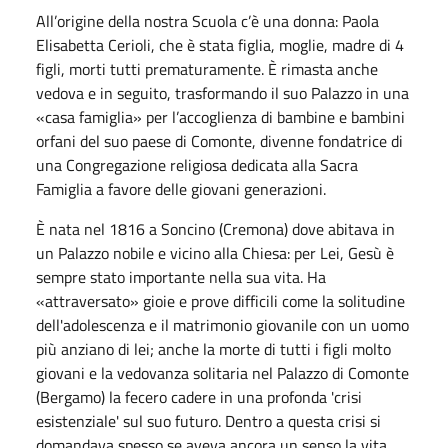
All’origine della nostra Scuola c’è una donna: Paola
Elisabetta Cerioli, che è stata figlia, moglie, madre di 4
figli, morti tutti prematuramente. È rimasta anche
vedova e in seguito, trasformando il suo Palazzo in una
«casa famiglia» per l’accoglienza di bambine e bambini
orfani del suo paese di Comonte, divenne fondatrice di
una Congregazione religiosa dedicata alla Sacra
Famiglia a favore delle giovani generazioni.
È nata nel 1816 a Soncino (Cremona) dove abitava in
un Palazzo nobile e vicino alla Chiesa: per Lei, Gesù è
sempre stato importante nella sua vita. Ha
«attraversato» gioie e prove difficili come la solitudine
dell'adolescenza e il matrimonio giovanile con un uomo
più anziano di lei; anche la morte di tutti i figli molto
giovani e la vedovanza solitaria nel Palazzo di Comonte
(Bergamo) la fecero cadere in una profonda 'crisi
esistenziale' sul suo futuro. Dentro a questa crisi si
domandava spesso se aveva ancora un senso la vita