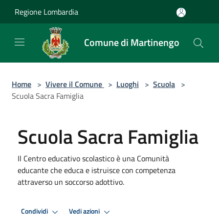
Salta al contenuto principale
Regione Lombardia
Comune di Martinengo
Home
>
Vivere il Comune
>
Luoghi
>
Scuola
>
Scuola Sacra Famiglia
Scuola Sacra Famiglia
Il Centro educativo scolastico è una Comunità
educante che educa e istruisce con competenza
attraverso un soccorso adottivo.
Condividi
Vedi azioni