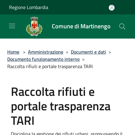
Salta al contenuto principale
Regione Lombardia
Comune di Martinengo
Home
>
Amministrazione
>
Documenti e dati
>
Documento funzionamento interno
>
Raccolta rifiuti e portale trasparenza TARI
Raccolta rifiuti e
portale trasparenza
TARI
Disciplina la gestione dei rifiuti urbani, promuovendo il