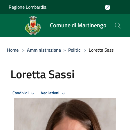
Salta al contenuto principale
Regione Lombardia
Comune di Martinengo
Home
>
Amministrazione
>
Politici
>
Loretta Sassi
Loretta Sassi
Condividi
Vedi azioni