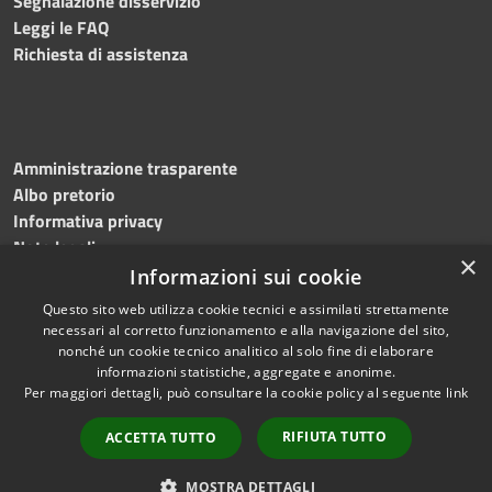
Segnalazione disservizio
Leggi le FAQ
Richiesta di assistenza
Amministrazione trasparente
Albo pretorio
Informativa privacy
Note legali
×
Dichiarazione di accessibilità
Informazioni sui cookie
Questo sito web utilizza cookie tecnici e assimilati strettamente
necessari al corretto funzionamento e alla navigazione del sito,
nonché un cookie tecnico analitico al solo fine di elaborare
informazioni statistiche, aggregate e anonime.
RSS
Copyright © 2026 • Comune di
Per maggiori dettagli, può consultare la cookie policy al seguente
link
Accessibilità
Martinengo • Powered by
Privacy
Municipium
Accesso
•
RIFIUTA TUTTO
ACCETTA TUTTO
Cookie
redazione
Mappa del sito
MOSTRA DETTAGLI