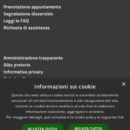
Prenotazione appuntamento
Segnalazione disservizio
Leggi le FAQ
Richiesta di assistenza
Amministrazione trasparente
Albo pretorio
Informativa privacy
Note legali
×
Dichiarazione di accessibilità
Informazioni sui cookie
Questo sito web utilizza cookie tecnici e assimilati strettamente
necessari al corretto funzionamento e alla navigazione del sito,
nonché un cookie tecnico analitico al solo fine di elaborare
informazioni statistiche, aggregate e anonime.
RSS
Copyright © 2026 • Comune di
Per maggiori dettagli, può consultare la cookie policy al seguente
link
Accessibilità
Martinengo • Powered by
Privacy
Municipium
Accesso
•
RIFIUTA TUTTO
ACCETTA TUTTO