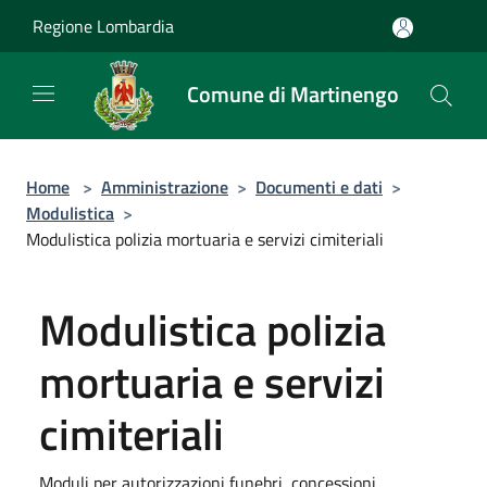
Salta al contenuto principale
Regione Lombardia
Comune di Martinengo
Home
>
Amministrazione
>
Documenti e dati
>
Modulistica
>
Modulistica polizia mortuaria e servizi cimiteriali
Modulistica polizia
mortuaria e servizi
cimiteriali
Moduli per autorizzazioni funebri, concessioni