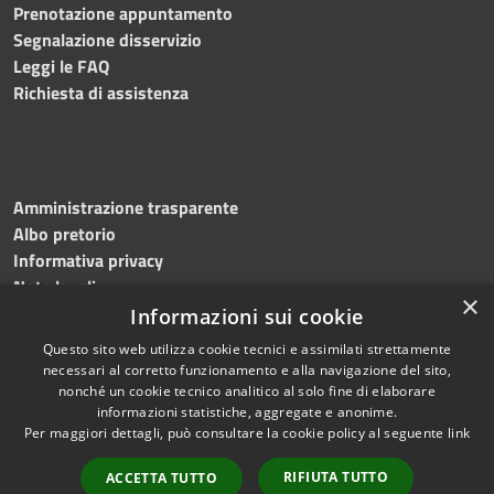
Prenotazione appuntamento
Segnalazione disservizio
Leggi le FAQ
Richiesta di assistenza
Amministrazione trasparente
Albo pretorio
Informativa privacy
Note legali
×
Dichiarazione di accessibilità
Informazioni sui cookie
Questo sito web utilizza cookie tecnici e assimilati strettamente
necessari al corretto funzionamento e alla navigazione del sito,
nonché un cookie tecnico analitico al solo fine di elaborare
informazioni statistiche, aggregate e anonime.
RSS
Copyright © 2026 • Comune di
Per maggiori dettagli, può consultare la cookie policy al seguente
link
Accessibilità
Martinengo • Powered by
Privacy
Municipium
Accesso
•
RIFIUTA TUTTO
ACCETTA TUTTO