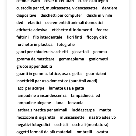
cotone usato
cover di cellulari
cucchiai di legno
custodie per cd, musicassette, videocassette
dentiere
diapositive
dischetti per computer
dischi in vinile
dvd
elastici
escrementi di animali domestici
etichette adesive
etichette di indumenti
federe
feltrini
filo interdentale
fiori finti
floppy disk
forchette in plastica
fotografie
ganci per chiuderei sacchetti
giocattoli
gomma
gomma da masticare
gommapiuma
goniometri
grucce appendiabiti
guanti in gomma, lattice, usa e getta
guarnizioni
insetticidi per uso domestico (barattoli vuoti)
lacci per scarpe
lamette usa e getta
lampadine a incandescenza
lampadine a led
lampadine alogene
lana
lenzuola
lettiera sintetica per animali
lucidascarpe
matite
mozziconi di sigaretta
musicassette
nastro adesivo
negativi fotografici
occhiali
occhiali (montatura)
oggetti formati da più materiali
ombrelli
ovatta