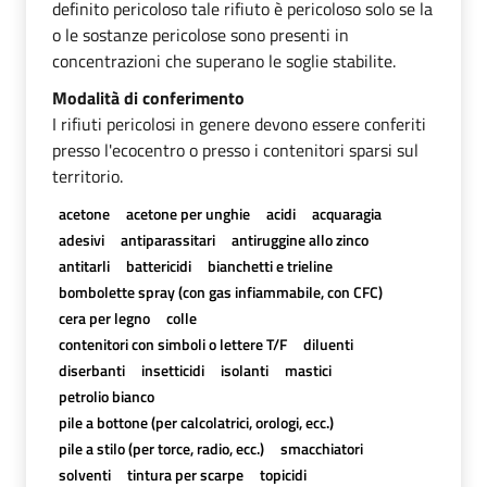
definito pericoloso tale rifiuto è pericoloso solo se la
o le sostanze pericolose sono presenti in
concentrazioni che superano le soglie stabilite.
Modalità di conferimento
I rifiuti pericolosi in genere devono essere conferiti
presso l'ecocentro o presso i contenitori sparsi sul
territorio.
acetone
acetone per unghie
acidi
acquaragia
adesivi
antiparassitari
antiruggine allo zinco
antitarli
battericidi
bianchetti e trieline
bombolette spray (con gas infiammabile, con CFC)
cera per legno
colle
contenitori con simboli o lettere T/F
diluenti
diserbanti
insetticidi
isolanti
mastici
petrolio bianco
pile a bottone (per calcolatrici, orologi, ecc.)
pile a stilo (per torce, radio, ecc.)
smacchiatori
solventi
tintura per scarpe
topicidi