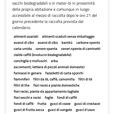
sacchi biodegradabili o in mater-bi in prossimità
della propria abitazione e comunque in luogo
accessibile al mezzo di raccolta dopo le ore 21 del
giorno precedente la raccolta prevista dal
calendario.
alimenti avariati
alimenti scaduti senza imballaggio
avanzi di cibo
avanzi di cibo
bambù
carbone spento
carta umida
cenere spenta
ceneri spente di caminetti
cialde caffè (involucro biodegradabile)
conchiglie e molluschi
erba
escrementi, lettiere di piccoli animali domestici
farinacei in genere
fazzoletti di carta sporchi
fiammiferi
filtri da tè, caffè, camomilla
filtri di tè
filtri di the
fiori recisi e piante domestiche
fiori recisi, piante da appartamento tagliate
fiori secchi e recisi
foglie
fondi di caffè
fondi di caffè
frutta
gusci di cozze
gusci di crostacei
gusci di frutta secca
gusci di vongole
gusci d'uovo