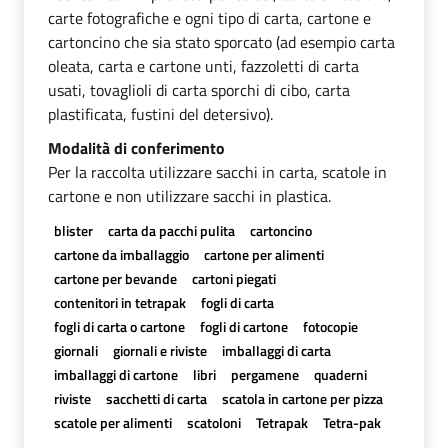
carte fotografiche e ogni tipo di carta, cartone e
cartoncino che sia stato sporcato (ad esempio carta
oleata, carta e cartone unti, fazzoletti di carta
usati, tovaglioli di carta sporchi di cibo, carta
plastificata, fustini del detersivo).
Modalità di conferimento
Per la raccolta utilizzare sacchi in carta, scatole in
cartone e non utilizzare sacchi in plastica.
blister
carta da pacchi pulita
cartoncino
cartone da imballaggio
cartone per alimenti
cartone per bevande
cartoni piegati
contenitori in tetrapak
fogli di carta
fogli di carta o cartone
fogli di cartone
fotocopie
giornali
giornali e riviste
imballaggi di carta
imballaggi di cartone
libri
pergamene
quaderni
riviste
sacchetti di carta
scatola in cartone per pizza
scatole per alimenti
scatoloni
Tetrapak
Tetra-pak