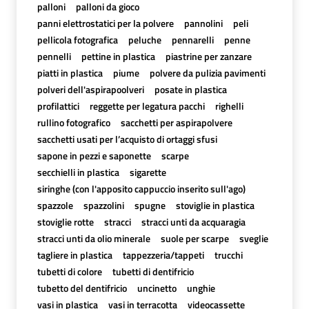
palloni
palloni da gioco
panni elettrostatici per la polvere
pannolini
peli
pellicola fotografica
peluche
pennarelli
penne
pennelli
pettine in plastica
piastrine per zanzare
piatti in plastica
piume
polvere da pulizia pavimenti
polveri dell'aspirapoolveri
posate in plastica
profilattici
reggette per legatura pacchi
righelli
rullino fotografico
sacchetti per aspirapolvere
sacchetti usati per l’acquisto di ortaggi sfusi
sapone in pezzi e saponette
scarpe
secchielli in plastica
sigarette
siringhe (con l'apposito cappuccio inserito sull'ago)
spazzole
spazzolini
spugne
stoviglie in plastica
stoviglie rotte
stracci
stracci unti da acquaragia
stracci unti da olio minerale
suole per scarpe
sveglie
tagliere in plastica
tappezzeria/tappeti
trucchi
tubetti di colore
tubetti di dentifricio
tubetto del dentifricio
uncinetto
unghie
vasi in plastica
vasi in terracotta
videocassette