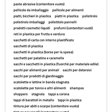
paste abrasive (contenitore vuoto)
pellicole da imballaggio
pellicole per alimenti
piatti, bicchieri in plastica
piatti in plastica
polistirolo
polistirolo imballaggi
polistitolo pannelli
prodotti cosmetici liquidi
profumi (contenitori vuoti)
reti in plastica per frutta e verdura
sacchetti di carta con interno plastificato
sacchetti di plastica
sacchetti in plastica (borse per la spesa)
sacchetti per patatine e caramelle
sacchi e sacchetti in plastica (fuorché per materiale edile)
sacchi per alimenti per animali
sacchi per detersivi
sacchi per prodotti di giardinaggio
scatolette e lattine in banda stagnata
scatolette per tonno e altri alimenti
shampoo
shoppers
stagnola
tappi a corona
tappi di barattoli in metallo
tappi in plastica
tintura per abiti o scarpe (contenitore vuoto)
tintura per capelli (contenitore vuoto)