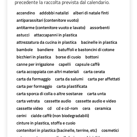
precedente la raccolta prevista dal calendario.
accendino
addobbi natalizi
alberi di natale finti
antiparassitari (contenitore vuoto)
antitarme (contenitore vuoto e lavato)
assorbenti
astucci
attaccapanni in plastica
attrezzatura da cucina in plastica
bacinelle in plastica
bambole
bandiere
batuffoli e bastoncini di cotone
bicchieri in plastica
borse di cuoio
bottoni
canne per irrigazione
capelli
capsule caffè
carta accoppiata con altri materiali
carta cerata
carta da formaggio
carta da salumi
carta per affettati
carta per formaggio
carta plastificata
carta sporca di colla o altre sostanze
carta unta
carta vetrata
cassette audio
cassette audio e video
cassette video
cd
cd e cd-rom
cera
ceramica
cerini
cialde caffè (non biodegradabili)
cinture in plastica, stoffa e cuoio
contenitori in plastica (bacinelle, terrine, etc)
cosmetici