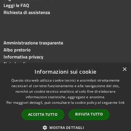
Leggi le FAQ
Richiesta di assistenza
Amministrazione trasparente
Albo pretorio
Informativa privacy
Note legali
×
Dichiarazione di accessibilità
Informazioni sui cookie
Questo sito web utilizza cookie tecnici e assimilati strettamente
necessari al corretto funzionamento e alla navigazione del sito,
nonché un cookie tecnico analitico al solo fine di elaborare
informazioni statistiche, aggregate e anonime.
RSS
Copyright © 2026 • Comune di
Per maggiori dettagli, può consultare la cookie policy al seguente
link
Accessibilità
Martinengo • Powered by
Privacy
Municipium
Accesso
•
RIFIUTA TUTTO
ACCETTA TUTTO
Cookie
redazione
Mappa del sito
MOSTRA DETTAGLI