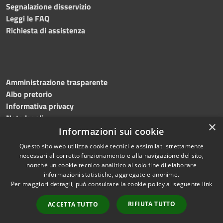
Segnalazione disservizio
Leggi le FAQ
Richiesta di assistenza
Amministrazione trasparente
Albo pretorio
Informativa privacy
Note legali
×
Dichiarazione di accessibilità
Informazioni sui cookie
Questo sito web utilizza cookie tecnici e assimilati strettamente
necessari al corretto funzionamento e alla navigazione del sito,
nonché un cookie tecnico analitico al solo fine di elaborare
informazioni statistiche, aggregate e anonime.
RSS
Copyright © 2026 • Comune di
Per maggiori dettagli, può consultare la cookie policy al seguente
link
Accessibilità
Martinengo • Powered by
Privacy
Municipium
Accesso
•
RIFIUTA TUTTO
ACCETTA TUTTO
Cookie
redazione