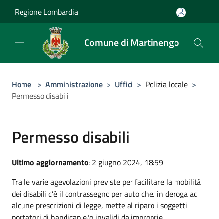
Salta al contenuto principale
Regione Lombardia
Comune di Martinengo
Home
>
Amministrazione
>
Uffici
>
Polizia locale
>
Permesso disabili
Permesso disabili
Ultimo aggiornamento
: 2 giugno 2024, 18:59
Tra le varie agevolazioni previste per facilitare la mobilità
dei disabili c’è il contrassegno per auto che, in deroga ad
alcune prescrizioni di legge, mette al riparo i soggetti
portatori di handicap e/o invalidi da improprie