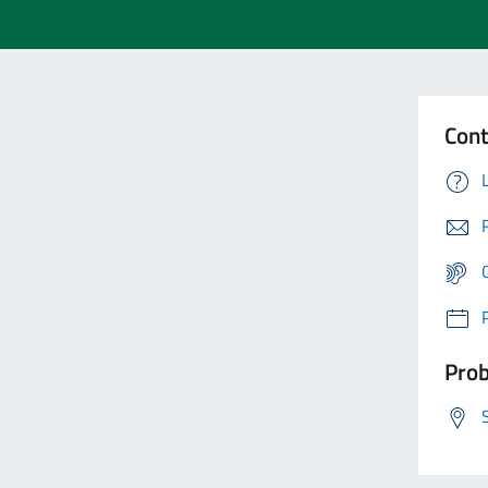
Cont
Prob