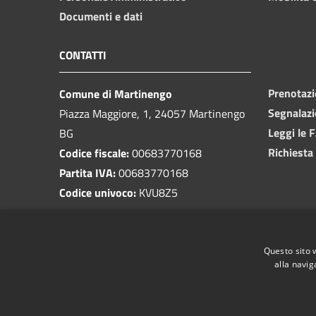
Documenti e dati
CONTATTI
Prenotaz
Comune di Martinengo
Segnalazi
Piazza Maggiore, 1, 24057 Martinengo
Leggi le 
BG
Richiesta
Codice fiscale:
00683770168
Partita IVA:
00683770168
Codice univoco:
KVU8Z5
PEC:
protocollo@pec.comune.martinengo.bg.it
Questo sito 
Centralino Unico:
0363 986011
alla navig