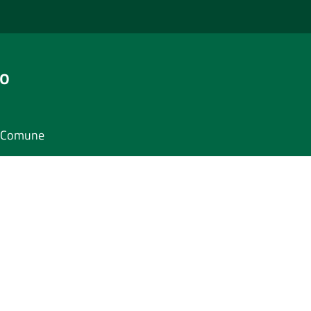
go
il Comune