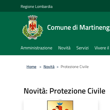
Salta al contenuto principale
Regione Lombardia
Comune di Martinen
Amministrazione
Novità
Servizi
Vivere 
Home
>
Novità
>
Protezione Civile
Novità: Protezione Civile